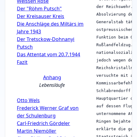
Weissen Rose
der Reichswehr. 
Der "Röhm Putsch"
Absolvierung der
Der Kreisauser Kreis
Generalstab täti
Die Anschläge des Miltärs im
ostpreussischen 
Jahre 1943
Funktion beim Ob
Der Tretsckow-Dohnanyi
Rußlandfeldzug. 
Putsch
nationalsozialis
Das Attentat vom 20.7.1944
jedoch wegen des
Fazit
Reichskristallna
versuchte mit al
Anhang
Kommissarbefehls
Lebensläufe
Schlabrendorff a
Hauptquartier de
Otto Wels
auf dessen Flugz
Frederick Werner Graf von
unternommene Att
der Schulenburg
Ringen bejahte v
Carl-Friedrich Gördeler
erklärte die gew
Martin Niemöller
Staatsstreich zu