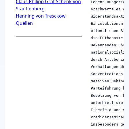
Claus Philipp Graf Schenk von
Lebens ausgerich
Stauffenberg
erschwerte es de
Henning von Tresckow
Widerstandsaktio
Quellen
Einzelaktionen (
öffentlichen Ste
die Euthanasie u
Bekennenden Chri
nationalsozialis
durch Amtsbehind
Verhaftungen dur
Konzentrationsla
massiven Behinde
Parteiführung be
Besetzung von Pf
unterhielt sie 2
Elberfeld und ve
Predigerseminare
insbesonders geg