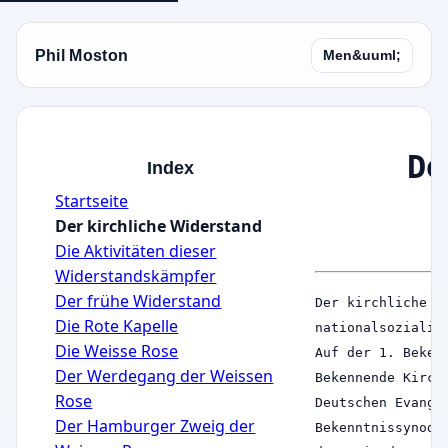
Phil Moston
Men&uuml;
De
Index
Startseite
Der kirchliche Widerstand
Die Aktivitäten dieser
Widerstandskämpfer
Der frühe Widerstand
Der kirchliche W
Die Rote Kapelle
nationalsozialis
Die Weisse Rose
Auf der 1. Beken
Der Werdegang der Weissen
Bekennende Kirch
Rose
Deutschen Evange
Der Hamburger Zweig der
Bekenntnissynode