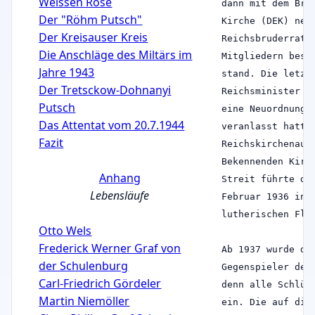
Weissen Rose
dann mit dem Bru
Der "Röhm Putsch"
Kirche (DEK) neu
Der Kreisauser Kreis
Reichsbruderrat 
Die Anschläge des Miltärs im
Mitgliedern best
Jahre 1943
stand. Die letzt
Der Tretsckow-Dohnanyi
Reichsminister f
Putsch
eine Neuordnung 
Das Attentat vom 20.7.1944
veranlasst hatte
Fazit
Reichskirchenaus
Bekennenden Kirc
Anhang
Streit führte da
Lebensläufe
Februar 1936 in 
lutherischen Flü
Otto Wels
Frederick Werner Graf von
Ab 1937 wurde di
der Schulenburg
Gegenspieler der
Carl-Friedrich Gördeler
denn alle Schlüs
Martin Niemöller
ein. Die auf die