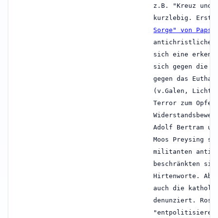
z.B. "Kreuz und 
kurzlebig. Erst 
Sorge" von Papst
antichristliche 
sich eine erkenn
sich gegen die V
gegen das Euthan
(v.Galen, Lichte
Terror zum Opfer
Widerstandsbeweg
Adolf Bertram un
Moos Preysing se
militanten antik
beschränkten sic
Hirtenworte. Abe
auch die katholi
denunziert. Rose
"entpolitisieren