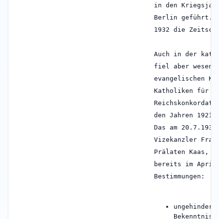
in den Kriegsjah
Berlin geführt. 
1932 die Zeitsch
Auch in der kath
fiel aber wesent
evangelischen Ki
Katholiken für s
Reichskonkordat 
den Jahren 1921,
Das am 20.7.1933
Vizekanzler Fran
Prälaten Kaas, s
bereits im April
Bestimmungen:
ungehindert
Bekenntniss