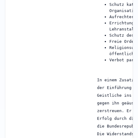
Schutz kath
Organisatio
Aufrechterh
Errichtung 
Lehranstalt
Schutz des 
Freie Orden
Religionsun
öffentliche
Verbot part
In einem Zusatzp
der Einführung d
Geistliche ins A
gegen ihn geäuss
zerstreuen. Er v
Erfolg durch die
die Bundesrepubl
Die Widerstandsg