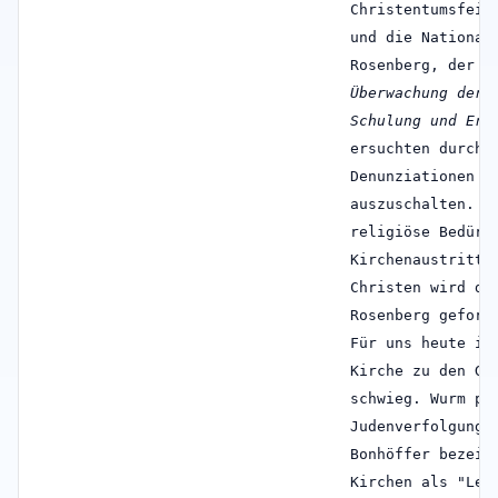
Christentumsfein
und die National
Rosenberg, der "
Überwachung der 
Schulung und Erz
ersuchten durch 
Denunziationen d
auszuschalten. A
religiöse Bedürf
Kirchenaustritte
Christen wird de
Rosenberg geford
Für uns heute is
Kirche zu den Ge
schwieg. Wurm pr
Judenverfolgung 
Bonhöffer bezeic
Kirchen als "Lei