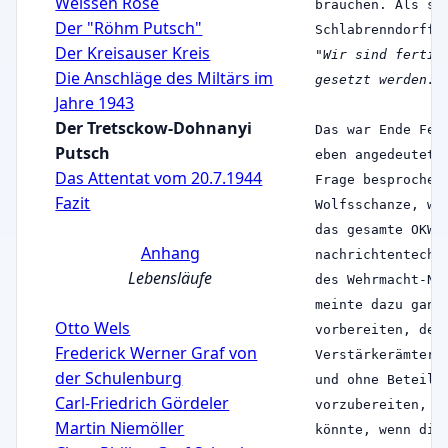
Weissen Rose
brauchen. Als si
Der "Röhm Putsch"
Schlabrenndorff 
Der Kreisauser Kreis
"Wir sind fertig
Die Anschläge des Miltärs im
gesetzt werden."
Jahre 1943
Der Tretsckow-Dohnanyi
Das war Ende Feb
Putsch
eben angedeutete
Das Attentat vom 20.7.1944
Frage besprochen
Fazit
Wolfsschanze, wo
das gesamte OKW 
Anhang
nachrichtentechn
Lebensläufe
des Wehrmacht-Na
meinte dazu ganz
Otto Wels
vorbereiten, den
Frederick Werner Graf von
Verstärkerämter 
der Schulenburg
und ohne Beteili
Carl-Friedrich Gördeler
vorzubereiten, s
Martin Niemöller
könnte, wenn die