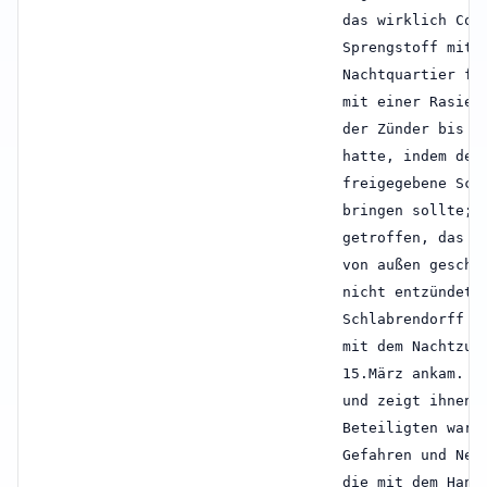
das wirklich Coi
Sprengstoff mit 
Nachtquartier fü
mit einer Rasier
der Zünder bis z
hatte, indem der
freigegebene Sch
bringen sollte; 
getroffen, das Z
von außen geschw
nicht entzündet;
Schlabrendorff b
mit dem Nachtzug
15.März ankam. E
und zeigt ihnen 
Beteiligten war 
Gefahren und Ner
die mit dem Hant