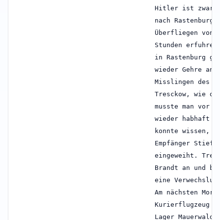
Hitler ist zwar 
nach Rastenburg 
Überfliegen von 
Stunden erfuhren
in Rastenburg ge
wieder Gehre an 
Misslingen des A
Tresckow, wie di
musste man vor a
wieder habhaft w
konnte wissen, o
Empfänger Stieff
eingeweiht. Tres
Brandt an und ba
eine Verwechslun
Am nächsten Morg
Kurierflugzeug n
Lager Mauerwald 