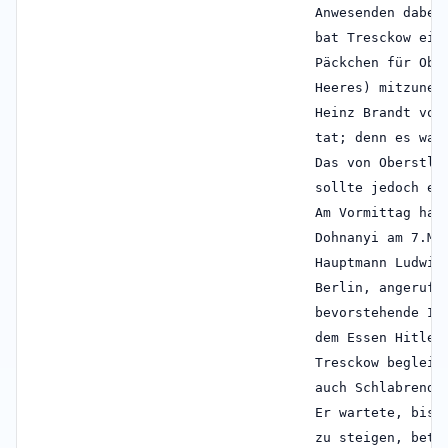
Anwesenden dabei
bat Tresckow ein
Päckchen für Obe
Heeres) mitzuneh
Heinz Brandt von
tat; denn es war
Das von Oberstle
sollte jedoch ei
Am Vormittag hat
Dohnanyi am 7.Mä
Hauptmann Ludwig
Berlin, angerufe
bevorstehende In
dem Essen Hitler
Tresckow begleit
auch Schlabrendo
Er wartete, bis 
zu steigen, betä