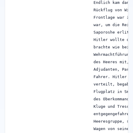
Endlich kam dann
Rückflug von Win
Frontlage war im
war, um die Reis
Saporoshe erlitt
Hitler wollte di
brachte wie bei 
Wehrmachtführung
des Heeres mit, 
Adjudanten, Part
Fahrer. Hitler u
verteilt, begabe
Flugplatz in Smo
des Oberkommando
Kluge und Tresck
entgegengefahren
Heeresgruppe, so
Wagen von seinem