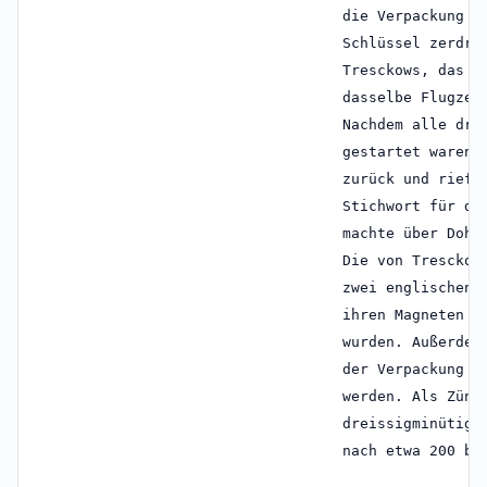
die Verpackung h
Schlüssel zerdrü
Tresckows, das P
dasselbe Flugzeu
Nachdem alle dre
gestartet waren,
zurück und rief 
Stichwort für di
machte über Dohn
Die von Tresckow
zwei englischen 
ihren Magneten a
wurden. Außerdem
der Verpackung k
werden. Als Zünd
dreissigminütige
nach etwa 200 bi