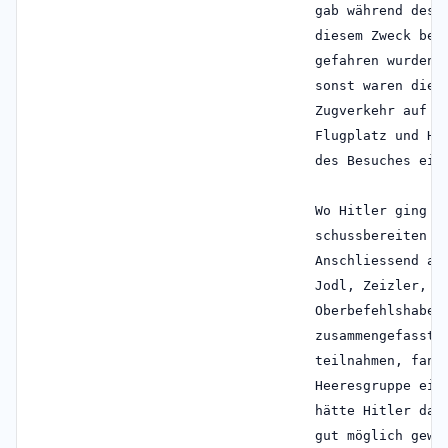
gab während des 
diesem Zweck ber
gefahren wurden,
sonst waren die 
Zugverkehr auf e
Flugplatz und Ha
des Besuches ein
Wo Hitler ging u
schussbereiten M
Anschliessend an
Jodl, Zeizler, S
Oberbefehlshaber
zusammengefasste
teilnahmen, fand
Heeresgruppe ein
hätte Hitler dab
gut möglich gewe