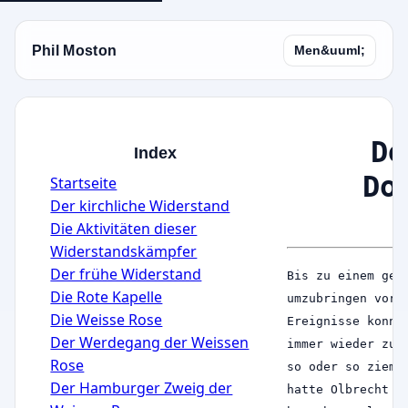
Phil Moston
Men&uuml;
De
Index
Do
Startseite
Der kirchliche Widerstand
Die Aktivitäten dieser
Widerstandskämpfer
Der frühe Widerstand
Bis zu einem gew
Die Rote Kapelle
umzubringen vorb
Die Weisse Rose
Ereignisse konnt
Der Werdegang der Weissen
immer wieder zun
Rose
so oder so zieml
Der Hamburger Zweig der
hatte Olbrecht z