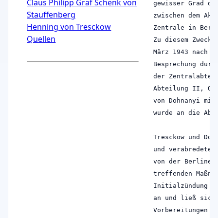
Claus Philipp Graf Schenk von
gewisser Grad de
Stauffenberg
zwischen dem Akt
Henning von Tresckow
Zentrale in Berl
Quellen
Zu diesem Zweck 
März 1943 nach S
Besprechung durc
der Zentralabtei
Abteilung II, Ob
von Dohnanyi mit
wurde an die Abt
Tresckow und Doh
und verabredeten
von der Berliner
treffenden Maßna
Initialzündung f
an und ließ sich
Vorbereitungen f