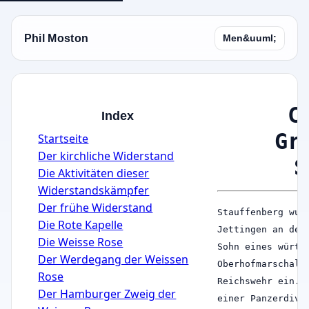
Phil Moston
Men&uuml;
C
Index
Gr
Startseite
Der kirchliche Widerstand
S
Die Aktivitäten dieser
Widerstandskämpfer
Der frühe Widerstand
Stauffenberg wur
Die Rote Kapelle
Jettingen an der
Die Weisse Rose
Sohn eines württ
Der Werdegang der Weissen
Oberhofmarschall
Rose
Reichswehr ein. 
Der Hamburger Zweig der
einer Panzerdivi