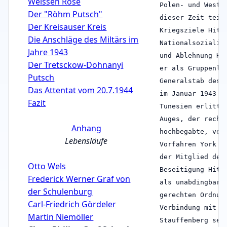
Weissen Rose
Polen- und Westf
Der "Röhm Putsch"
dieser Zeit teil
Der Kreisauser Kreis
Kriegsziele Hitl
Die Anschläge des Miltärs im
Nationalsozialis
Jahre 1943
und Ablehnung Hi
Der Tretsckow-Dohnanyi
er als Gruppenle
Putsch
Generalstab des 
Das Attentat vom 20.7.1944
im Januar 1943 a
Fazit
Tunesien erlitte
Auges, der recht
Anhang
hochbegabte, ver
Lebensläufe
Vorfahren York v
der Mitglied des
Otto Wels
Beseitigung Hitl
Frederick Werner Graf von
als unabdingbar 
der Schulenburg
gerechten Ordnun
Carl-Friedrich Gördeler
Verbindung mit B
Martin Niemöller
Stauffenberg sei