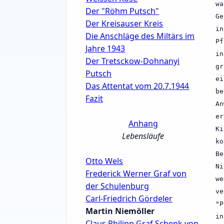
wa
Der "Röhm Putsch"
Ge
Der Kreisauser Kreis
in
Die Anschläge des Miltärs im
Pf
Jahre 1943
in
Der Tretsckow-Dohnanyi
gr
Putsch
ei
Das Attentat vom 20.7.1944
be
Fazit
An
er
Anhang
Ki
Lebensläufe
ko
Be
Otto Wels
Ni
Frederick Werner Graf von
we
der Schulenburg
ve
Carl-Friedrich Gördeler
"P
Martin Niemöller
in
Claus Philipp Graf Schenk von