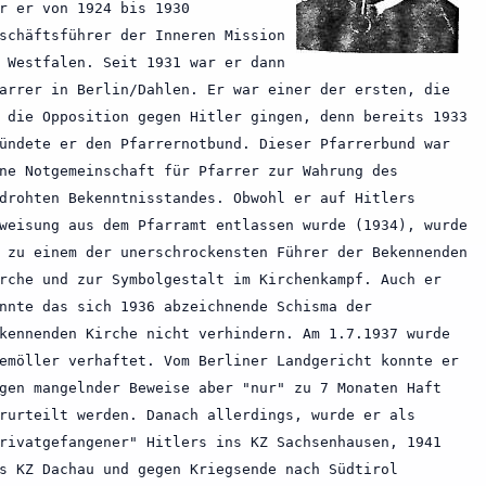
r er von 1924 bis 1930
schäftsführer der Inneren Mission
 Westfalen. Seit 1931 war er dann
arrer in Berlin/Dahlen. Er war einer der ersten, die
 die Opposition gegen Hitler gingen, denn bereits 1933
ündete er den Pfarrernotbund. Dieser Pfarrerbund war
ne Notgemeinschaft für Pfarrer zur Wahrung des
drohten Bekenntnisstandes. Obwohl er auf Hitlers
weisung aus dem Pfarramt entlassen wurde (1934), wurde
 zu einem der unerschrockensten Führer der Bekennenden
rche und zur Symbolgestalt im Kirchenkampf. Auch er
nnte das sich 1936 abzeichnende Schisma der
kennenden Kirche nicht verhindern. Am 1.7.1937 wurde
emöller verhaftet. Vom Berliner Landgericht konnte er
gen mangelnder Beweise aber "nur" zu 7 Monaten Haft
rurteilt werden. Danach allerdings, wurde er als
rivatgefangener" Hitlers ins KZ Sachsenhausen, 1941
s KZ Dachau und gegen Kriegsende nach Südtirol