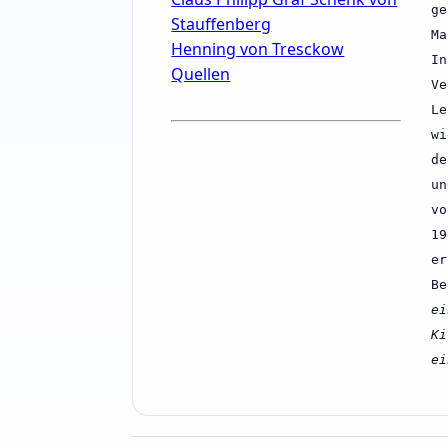
ge
Stauffenberg
Ma
Henning von Tresckow
In
Quellen
Ve
Le
wi
de
un
vo
19
er
Be
ei
Ki
ei